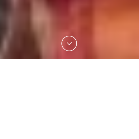
Uma Experiência para Casais
– Tarifa promocional
– 2 a 3 noites na suite da sua escolha com pequeno-almoço
incluído.